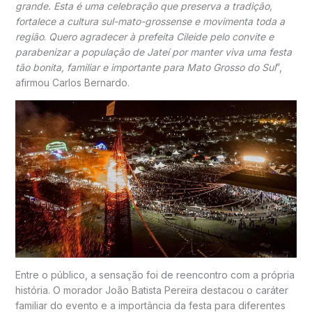
grande. Esta é uma celebração que preserva a tradição,
fortalece a cultura sul-mato-grossense e movimenta toda a
região
.
Quero agradecer à prefeita Cileide pelo convite e
parabenizar a população de Jateí por manter viva uma festa
tão bonita, familiar e importante para Mato Grosso do Sul
”,
afirmou Carlos Bernardo.
Entre o público, a sensação foi de reencontro com a própria
história. O morador João Batista Pereira destacou o caráter
familiar do evento e a importância da festa para diferentes