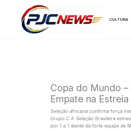
Ir
para
o
CULTURA
conteúdo
Copa do Mundo – B
Empate na Estrei
Seleção africana confirma força int
Grupo C A Seleção Brasileira est
por 1 a 1 diante da forte equipe de 