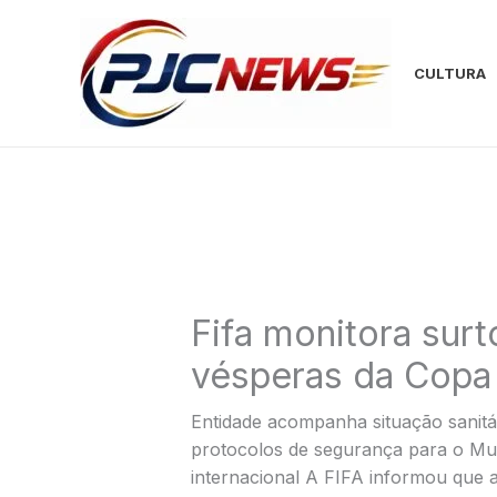
Ir
para
o
CULTURA
conteúdo
Fifa monitora sur
vésperas da Copa
Entidade acompanha situação sanitár
protocolos de segurança para o Mu
internacional A FIFA informou que 