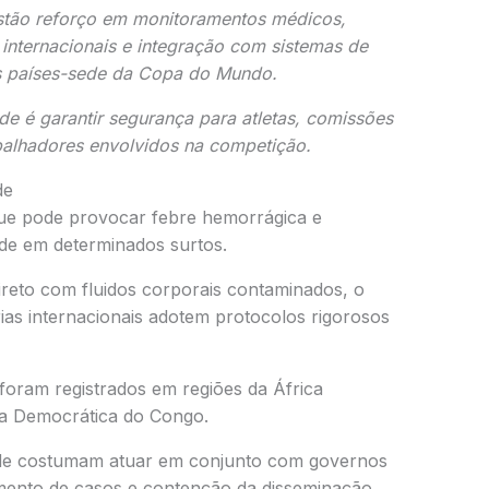
estão reforço em monitoramentos médicos,
nternacionais e integração com sistemas de
dos países-sede da Copa do Mundo.
ade é garantir segurança para atletas, comissões
abalhadores envolvidos na competição.
de
que pode provocar febre hemorrágica e
ade em determinados surtos.
ireto com fluidos corporais contaminados, o
ias internacionais adotem protocolos rigorosos
 foram registrados em regiões da África
ica Democrática do Congo.
úde costumam atuar em conjunto com governos
mento de casos e contenção da disseminação