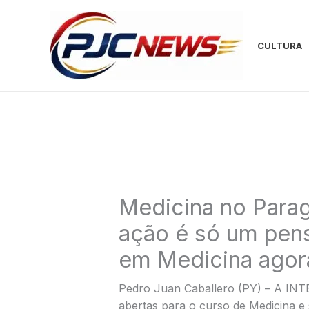
Ir
para
o
CULTURA
conteúdo
Medicina no Para
ação é só um pen
em Medicina agor
Pedro Juan Caballero (PY) – A IN
abertas para o curso de Medicina e