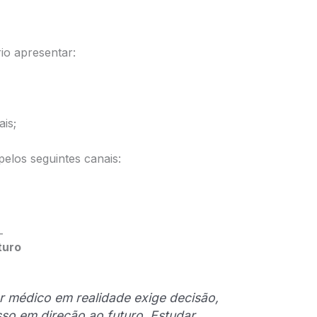
rio apresentar:
ais;
pelos seguintes canais:
_
turo
r médico em realidade exige decisão,
so em direção ao futuro. Estudar