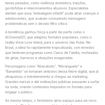
temas pesados, como violência doméstica, traições,
gordofobia e relacionamentos abusivos. Especialistas
alertam que essa “embalagem infantil” pode atrair crianças e
adolescentes, que acabam consumindo mensagens
problemáticas sem o devido filtro crítico.
A tendência ganhou força a partir de perfis como o
AI.Cinema021
, que adaptou formatos populares, como o
reality show
Love Island
, para o universo das frutas. No
Brasil, a ideia foi rapidamente tropicalizada, com enredos
que lembram programas como
Casos de Família
, recheados
de gírias, barracos e situações exageradas.
Personagens como “Abacatudo”, “Moranguete” e
“Bananildo” se tornaram símbolos dessa febre digital, que já
ultrapassou o entretenimento e chegou ao marketing.
Grandes marcas e até instituições públicas passaram a surfar
na onda, criando conteúdos inspirados no formato para
engajar o público.
Ao mesmo tempo, o fenômeno abriu espaço para um novo