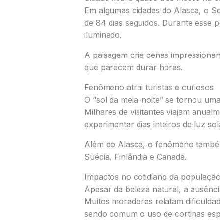
Em algumas cidades do
Alasca
, o S
de 84 dias seguidos. Durante esse
iluminado.
A paisagem cria cenas impressionan
que parecem durar horas.
Fenômeno atrai turistas e curiosos
O “sol da meia-noite” se tornou uma
Milhares de visitantes viajam anua
experimentar dias inteiros de luz sol
Além do Alasca, o fenômeno també
Suécia
,
Finlândia
e
Canadá
.
Impactos no cotidiano da populaçã
Apesar da beleza natural, a ausência
Muitos moradores relatam dificuldad
sendo comum o uso de cortinas espec