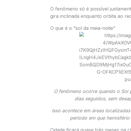
O fenômeno só é possível justament
gira inclinada enquanto orbita ao re
O que é o “sol da meia-noite”
O fenômeno ocorre quando o Sol p
dias seguidos, sem desa
Isso acontece em áreas localizada
período em que hemisfério 
Cidade ficará quase três meses na c