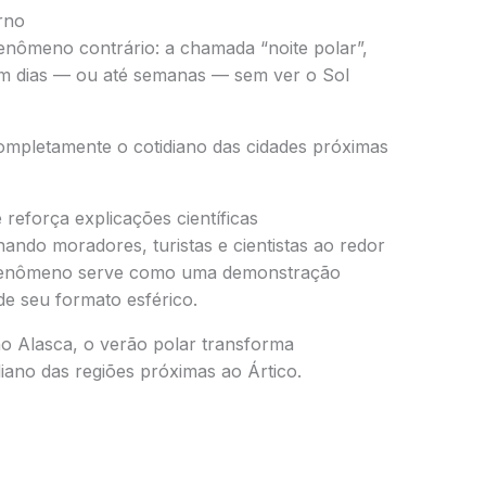
rno
enômeno contrário: a chamada “noite polar”,
m dias — ou até semanas — sem ver o Sol
ompletamente o cotidiano das cidades próximas
reforça explicações científicas
nando moradores, turistas e cientistas ao redor
 fenômeno serve como uma demonstração
de seu formato esférico.
no
Alasca
, o verão polar transforma
iano das regiões próximas ao Ártico.