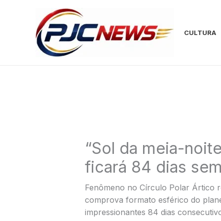
Ir
para
o
CULTURA
conteúdo
“Sol da meia-noite
ficará 84 dias se
Fenômeno no Círculo Polar Ártico re
comprova formato esférico do plane
impressionantes 84 dias consecutiv