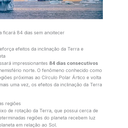
a ficará 84 dias sem anoitecer
força efeitos da inclinação da Terra e
eta
sará impressionantes
84 dias consecutivos
hemisfério norte. O fenômeno conhecido como
giões próximas ao
Círculo Polar Ártico
e volta
ais uma vez, os efeitos da inclinação da Terra
as regiões
eixo de rotação da Terra, que possui cerca de
determinadas regiões do planeta recebem luz
planeta em relação ao Sol.