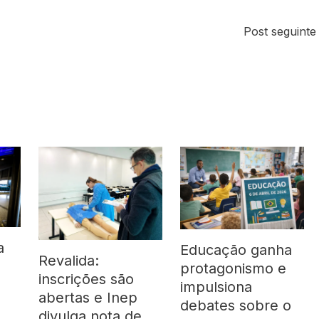
Post seguint
a
Educação ganha
Revalida:
protagonismo e
inscrições são
impulsiona
abertas e Inep
debates sobre o
divulga nota de