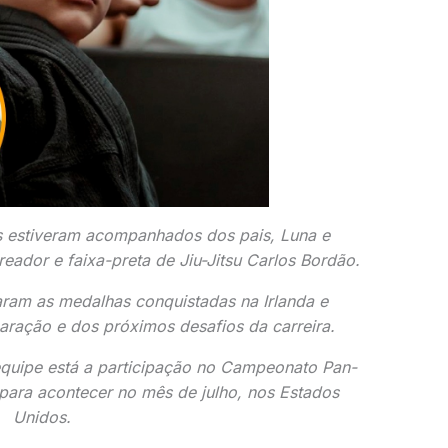
es estiveram acompanhados dos pais, Luna e
reador e faixa-preta de Jiu-Jitsu
Carlos Bordão
.
aram as medalhas conquistadas na Irlanda e
aração e dos próximos desafios da carreira.
equipe está a participação no Campeonato Pan-
para acontecer no mês de julho, nos Estados
Unidos.