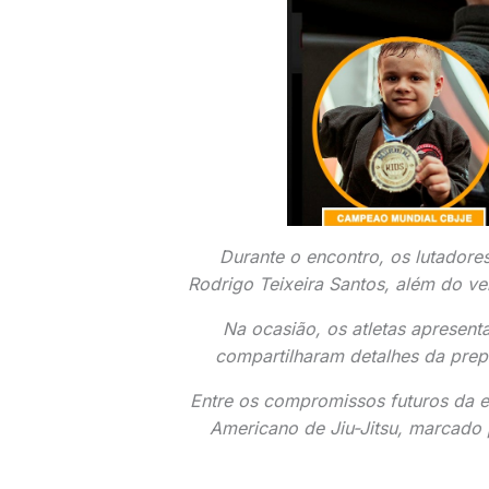
Durante o encontro, os lutador
Rodrigo Teixeira Santos, além do ve
Na ocasião, os atletas apresent
compartilharam detalhes da prep
Entre os compromissos futuros da 
Americano de Jiu-Jitsu, marcado 