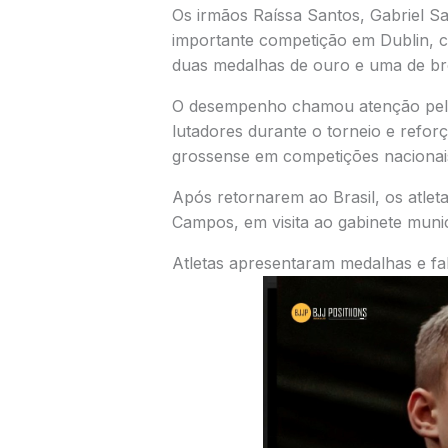
Os irmãos
Raíssa Santos
,
Gabriel S
importante competição em
Dublin
, 
duas medalhas de ouro e uma de br
O desempenho chamou atenção pela 
lutadores durante o torneio e refor
grossense em competições nacionais
Após retornarem ao Brasil, os atlet
Campos
, em visita ao gabinete munic
Atletas apresentaram medalhas e fa